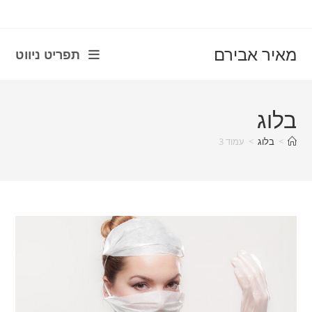
con
מאיר אבירם
תפריט ניווט
בלוג
>
בלוג
>
עמוד 3