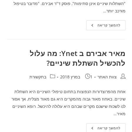
"השתלות שיניים אינן סתימות", פוסק ד"ר אבירם. "מדובר בטיפול
מורכב יותר…
Ynet:
להמשך קריאה
מאיר
אבירם
עם
המדריך
לבחירת
מרפאה
מאיר אבירם ב Ynet: מה עלול
לביצוע
השתלות
להכשיל השתלת שיניים?
שיניים
חבר:
פורסם:
קטגוריה:
צוות האתר
1 במרץ 2018
בתקשורת
אחת מהפרוצדורות הנפוצות בתחום טיפולי השיניים היא השתלת
שיניים. באחוז מאוד גבוה מהמקרים היא גם מאוד מצליח, אך אסור
לנו לשכוח שישנם מקרים שבהם היא עלולה להיכשל. רופא השיניים
מאיר…
מאיר
להמשך קריאה