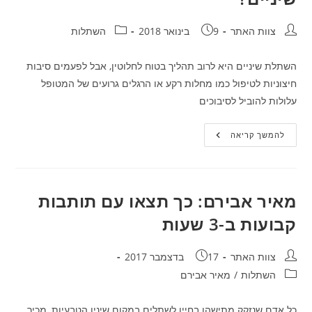
חבר:
פורסם:
קטגוריה:
צוות האתר
9 בינואר 2018
השתלות
השתלת שיניים היא לרוב תהליך בטוח לחלוטין, אבל לפעמים סיבות
חיצוניות לטיפול כמו מחלות רקע או הרגלים גרועים של המטופל
עלולות להוביל לסיבוכים
מה
להמשך קריאה
עלול
להכשיל
הליך
השתלת
שיניים?
מאיר אבירם: כך תצאו עם תותבות
קבועות ב-3 שעות
חבר:
פורסם:
צוות האתר
17 בדצמבר 2017
טגוריה:
השתלות
/
מאיר אבירם
כל אדם שנזקק מתישהו בחייו לשתלים במקום שיניו הטבעיות, מכיר