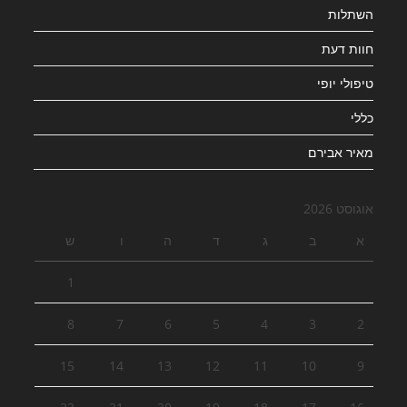
השתלות
חוות דעת
טיפולי יופי
כללי
מאיר אבירם
אוגוסט 2026
א
ב
ג
ד
ה
ו
ש
1
8
7
6
5
4
3
2
15
14
13
12
11
10
9