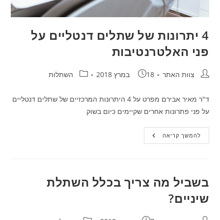
4 יתרונות של שתלים דנטליים על
פני האלטרנטיבות
חבר:
פורסם:
קטגוריה:
צוות האתר
18 במרץ 2018
השתלות
ד"ר מאיר אבירם מפרט על 4 היתרונות המרכזיים של שתלים דנטליים
על פני פתרונות אחרים שקיימים כיום בשוק
4
להמשך קריאה
יתרונות
של
שתלים
דנטליים
על
פני
בשביל מה צריך בכלל השתלת
האלטרנטיבות
שיניים?