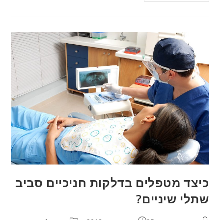
אבירם
ב
Ynet:
מה
עלול
להכשיל
השתלת
שיניים?
כיצד מטפלים בדלקות חניכיים סביב
שתלי שיניים?