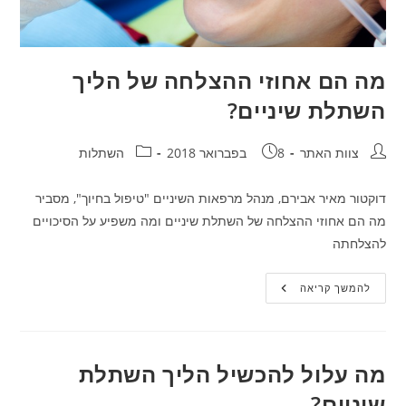
מה הם אחוזי ההצלחה של הליך
השתלת שיניים?
חבר:
פורסם:
קטגוריה:
צוות האתר
8 בפברואר 2018
השתלות
דוקטור מאיר אבירם, מנהל מרפאות השיניים "טיפול בחיוך", מסביר
מה הם אחוזי ההצלחה של השתלת שיניים ומה משפיע על הסיכויים
להצלחתה
מה
להמשך קריאה
הם
אחוזי
ההצלחה
של
הליך
השתלת
מה עלול להכשיל הליך השתלת
שיניים?
שיניים?