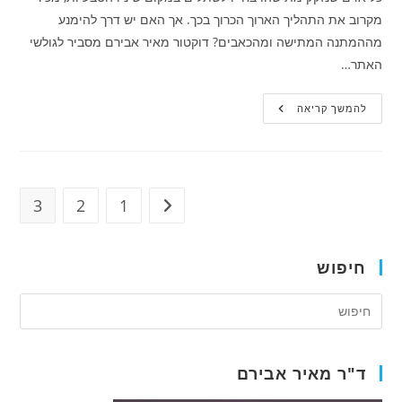
מקרוב את התהליך הארוך הכרוך בכך. אך האם יש דרך להימנע
מההמתנה המתישה ומהכאבים? דוקטור מאיר אבירם מסביר לגולשי
האתר…
מאיר
להמשך קריאה
אבירם:
כך
תצאו
עם
תותבות
קבועות
ב-3
3
2
1
מעבר לעמוד הקודם
שעות
חיפוש
ד"ר מאיר אבירם