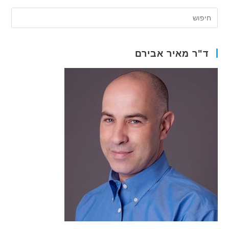
ולא
העזתם
לשאול
ד"ר מאיר אבירם