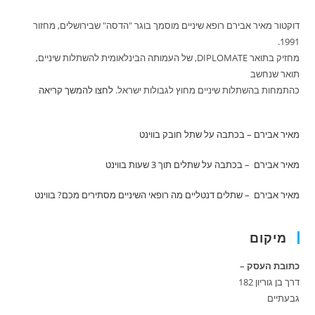
דוקטור מאיר אבירם רופא שיניים מוסמך בוגר "הדסה" שבירושלים, מחזור
1991.
מחזיק בתואר DIPLOMATE, של העמותה הבינלאומית להשתלות שיניים,
תואר שנחשב
כהתמחות בהשתלות שיניים מחוץ לגבולות ישראל.
לחצו להמשך קריאה
מאיר אבירם – בכתבה על שתל חובק
בווינט
מאיר אבירם – בכתבה על שתלים תוך 3 שעות
בווינט
מאיר אבירם – שתלים דנטליים מה רופאי השיניים מסתירים מכם?
בווינט
מיקום
כתובת העסק –
דרך בן גוריון 182
גבעתיים