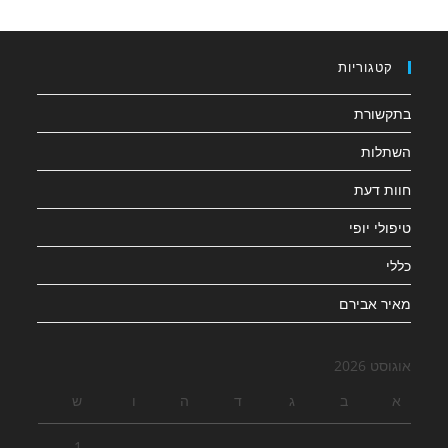
קטגוריות
בתקשורת
השתלות
חוות דעת
טיפולי יופי
כללי
מאיר אבירם
אוגוסט 2026
א
ב
ג
ד
ה
ו
ש
1