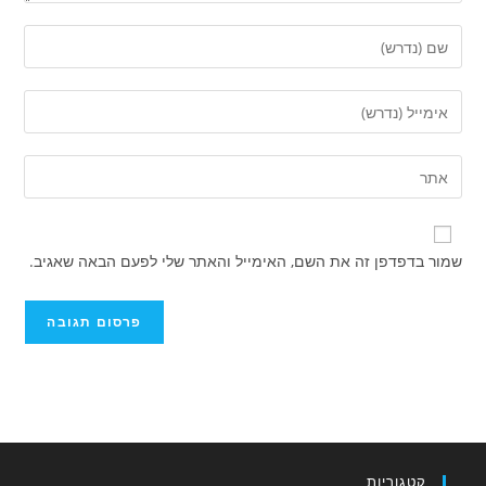
הזן
את
השם
הזן
שלך
את
או
כתובת
הזן
שם
דואר
את
משתמש
האלקטרוני
כתובת
כדי
שלך
אתר
להגיב
שמור בדפדפן זה את השם, האימייל והאתר שלי לפעם הבאה שאגיב.
כדי
האינטרנט
להגיב
שלך
(אופציונלי)
קטגוריות