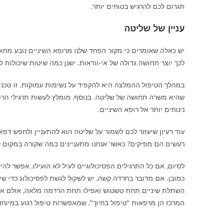
תגרום לכם להרגיש בטוחים יותר.
עניין של שליטה
יש כאלה שאומרים כי מקור הפחד שלנו מרופא השיניים נובע מח
לכך יוצר תחושה גדולה של אי-וודאות. ישנן כמה שיטות שיכולות
במהלך הטיפול ההמלצה היא להקפיד על נשימות עמוקות. זו טכ
שהיא משרה תחושה של שליטה. בנוסף, מומלץ לעשות תרגילי הרפיה ל
נינוחים יותר אל רופא השיניים.
עוד רעיון שיעזור לכם לשמור על שליטה הוא להתעניין ולחפש דפו
רעשים הם מפיקים? כאשר אנחנו מתעניינים במה שקורה במקום לנ
לסיום, אם כל התרגילים הפסיכולוגיים לעיל לא הועילו, אפשר להי
כמובן. אם מדובר בחרדה קשה, יש לשקול לגשת לפסיכולוג כדי ש
השתלת שיניים תחת טשטוש ואפילו תחת הרדמה מלאה, אולם אין ה
המרכז הן מרפאות "טיפול בחיוך", שמאפשרות טיפול רגוע במיוחד