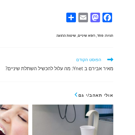
S
E
M
F
h
m
a
a
ar
ai
st
c
תגיות
:
פחד
,
רופא שיניים
,
שיטות הרגעה
e
l
o
e
d
b
לקרוא
הפוסט הקודם
o
o
מאמרים
מאיר אבירם ב Ynet: מה עלול להכשיל השתלת שיניים?
נוספים
n
o
k
אולי תאהב/י גם