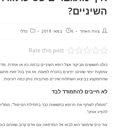
השיניים?
מחבר:
פורסם:
קטגוריה:
צוות האתר
6 במאי 2018
כללי
Rate this post
כולנו חוששים מביקור אצל רופא השיניים ברמה כזו או אחרת. מד
עמוקות יותר שאיננו יודעים בהכרח לפענח. אז איך בכל זאת מתגב
שהתמקצע בביצוע השתלות שיניים מורכבות, נותן כמה רעיונות.
לא חייבים להתמודד לבד
"מומלץ לשתף את הרופא בחששות כבר בתחילת הטיפול", ממליץ ד
להפיג אותן".
עוד טיפ שימושי הוא לבוא אל המרפאה עם אדם קרוב שאתם בוטחי