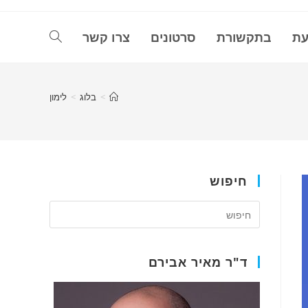
עת
בתקשורת
סרטונים
צרו קשר
Toggle
website
>
בלוג
>
לימון
search
חיפוש
ד"ר מאיר אבירם