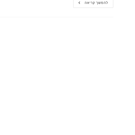
מדוע
להמשך קריאה
לימון
עלול
להזיק
לשיניים?