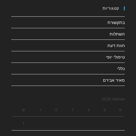
קטגוריות
בתקשורת
השתלות
חוות דעת
טיפולי יופי
כללי
מאיר אבירם
אוגוסט 2026
א
ב
ג
ד
ה
ו
ש
1