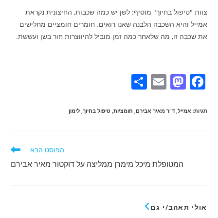
צוות "טיפול בחיוך" מוסיף: לשן יש כמה שכבות, החיצונית נקראת
אמייל והיא השכבה הלבנה שאנו רואים. חומרים חומציים מחלישים
את שכבה זו, מה שלאחר כמה זמן מוביל להיווצרות חור בשן ועששת.
S
E
M
F
h
m
a
a
ar
ai
st
c
תגיות
:
אמייל
,
ד"ר מאיר אבירם
,
חומציות
,
טיפול בחיוך
,
לימון
e
l
o
e
d
b
קרוא
הפוסט הבא
o
o
אמרים
המטופלת מיכל מימרן ממליצה על דוקטור מאיר אבירם
וספים
n
o
k
אולי תאהב/י גם