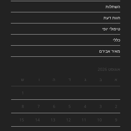
השתלות
חוות דעת
טיפולי יופי
כללי
מאיר אבירם
אוגוסט 2026
א
ב
ג
ד
ה
ו
ש
1
8
7
6
5
4
3
2
15
14
13
12
11
10
9